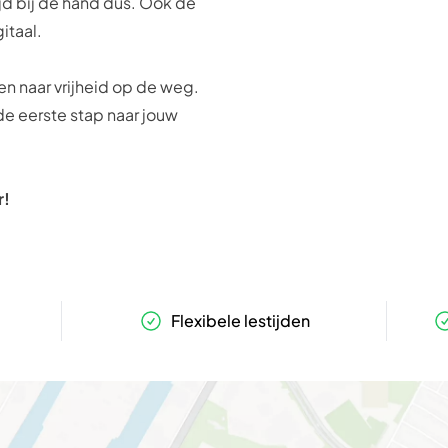
ijd bij de hand dus. Ook de
itaal.
n naar vrijheid op de weg.
 de eerste stap naar jouw
r!
Flexibele lestijden