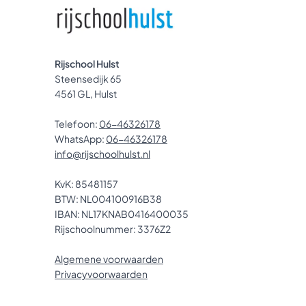
Rijschool Hulst
Steensedijk 65
4561 GL, Hulst
Telefoon:
06-46326178
WhatsApp:
06-46326178
info@rijschoolhulst.nl
KvK: 85481157
BTW: NL004100916B38
IBAN: NL17KNAB0416400035
Rijschoolnummer: 3376Z2
Algemene voorwaarden
Privacyvoorwaarden