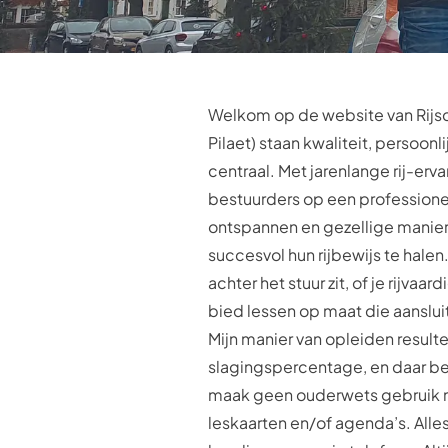
Welkom op de website van Rijsch
Pilaet) staan kwaliteit, persoonl
centraal. Met jarenlange rij-erv
bestuurders op een professione
ontspannen en gezellige manier
succesvol hun rijbewijs te halen.
achter het stuur zit, of je rijvaar
bied lessen op maat die aanslu
Mijn manier van opleiden result
slagingspercentage, en daar ben 
maak geen ouderwets gebruik 
leskaarten en/of agenda’s. Alle