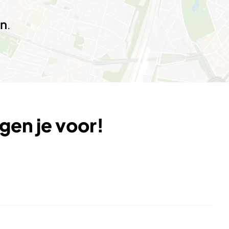
en
.
gen je voor!