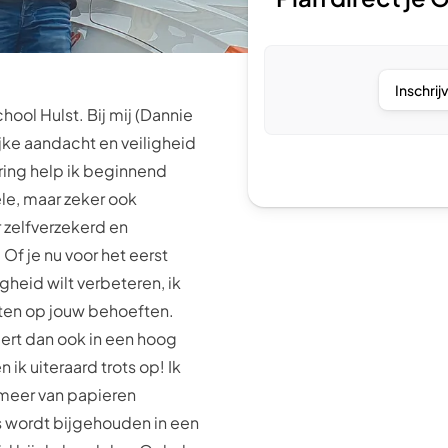
Inschrij
ool Hulst. Bij mij (Dannie
ijke aandacht en veiligheid
aring help ik beginnend
le, maar zeker ook
 zelfverzekerd en
 Of je nu voor het eerst
digheid wilt verbeteren, ik
iten op jouw behoeften.
eert dan ook in een hoog
ik uiteraard trots op! Ik
meer van papieren
s wordt bijgehouden in een