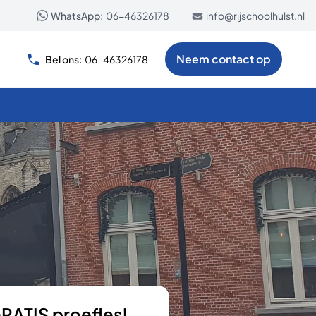
WhatsApp:
06-46326178
info@rijschoolhulst.nl
Neem contact op
Bel ons:
06-46326178
GRATIS proefles!