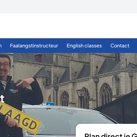
n
Faalangstinstructeur
English classes
Contact
t
Plan direct je 