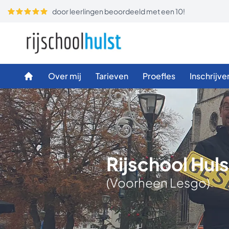
door leerlingen beoordeeld met een 10!
Over mij
Tarieven
Proefles
Inschrijve
Rijschool Huls
(Voorheen Lesgo)