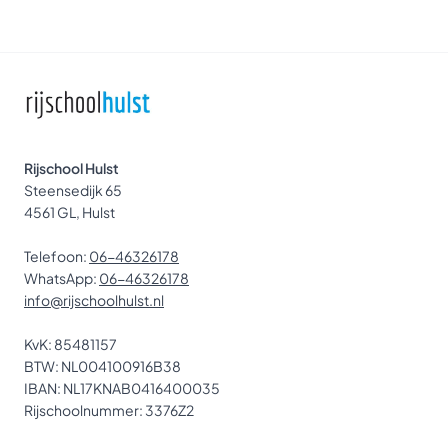
Rijschool Hulst
Steensedijk 65
4561 GL, Hulst
Telefoon:
06-46326178
WhatsApp:
06-46326178
info@rijschoolhulst.nl
KvK: 85481157
BTW: NL004100916B38
IBAN: NL17KNAB0416400035
Rijschoolnummer: 3376Z2